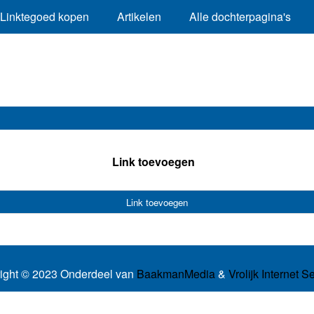
Linktegoed kopen
Artikelen
Alle dochterpagina's
Link toevoegen
Link toevoegen
ight © 2023 Onderdeel van
BaakmanMedia
&
Vrolijk Internet S